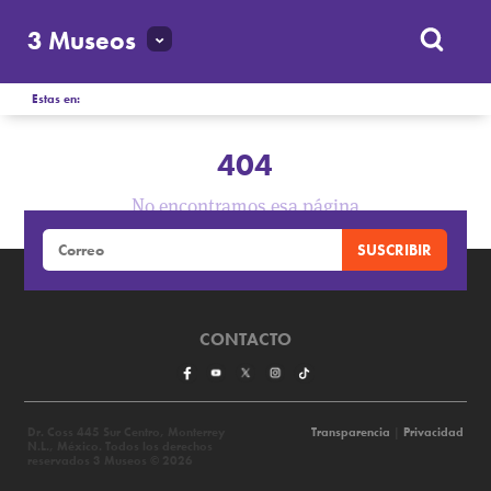
3 Museos
Estas en:
404
No encontramos esa página
CONTACTO
Dr. Coss 445 Sur Centro, Monterrey
Transparencia
|
Privacidad
N.L., México. Todos los derechos
reservados 3 Museos © 2026