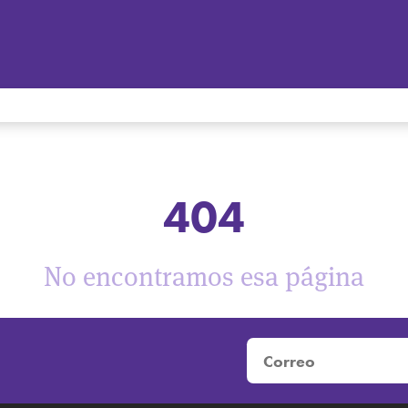
404
No encontramos esa página