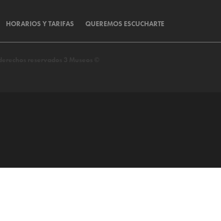
HORARIOS Y TARIFAS
QUEREMOS ESCUCHARTE
s derechos reservados 3 Museos ©