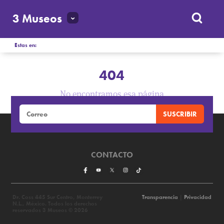
3 Museos
Estas en:
404
No encontramos esa página
CONTACTO
Dr. Coss 445 Sur Centro, Monterrey
Transparencia
|
Privacidad
N.L., México. Todos los derechos
reservados 3 Museos © 2026