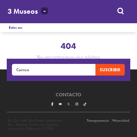
3 Museos
Estas en:
404
No encontramos esa página
CONTACTO
Dr. Coss 445 Sur Centro, Monterrey
Transparencia
|
Privacidad
N.L., México. Todos los derechos
reservados 3 Museos © 2026