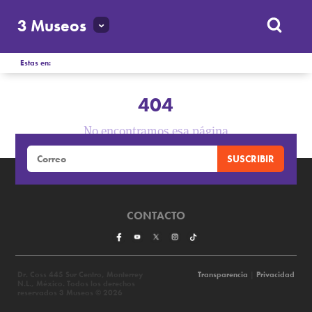
3 Museos
Estas en:
404
No encontramos esa página
CONTACTO
Dr. Coss 445 Sur Centro, Monterrey
Transparencia
|
Privacidad
N.L., México. Todos los derechos
reservados 3 Museos © 2026