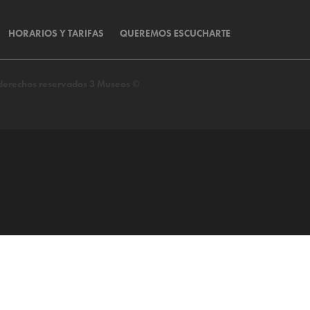
HORARIOS Y TARIFAS
QUEREMOS ESCUCHARTE
s derechos reservados 3 Museos ©