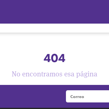
404
No encontramos esa página