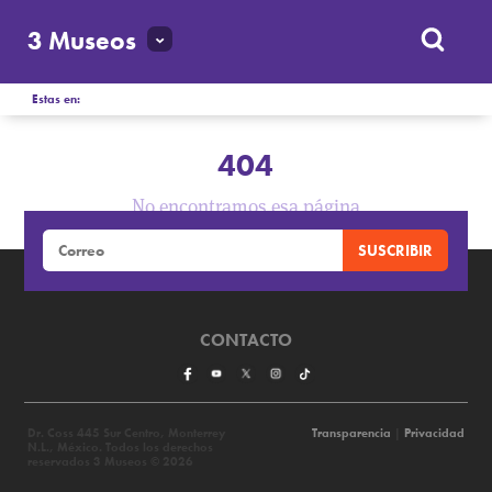
3 Museos
Estas en:
404
No encontramos esa página
CONTACTO
Dr. Coss 445 Sur Centro, Monterrey
Transparencia
|
Privacidad
N.L., México. Todos los derechos
reservados 3 Museos © 2026