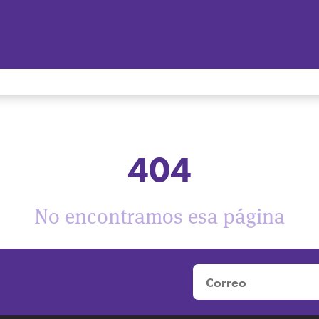
404
No encontramos esa página