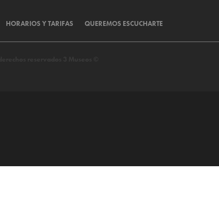
HORARIOS Y TARIFAS
QUEREMOS ESCUCHARTE
s derechos reservados 3 Museos ©