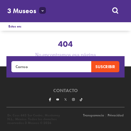
3 Museos
Estas en:
404
No encontramos esa página
CONTACTO
Dr. Coss 445 Sur Centro, Monterrey
Transparencia
|
Privacidad
N.L., México. Todos los derechos
reservados 3 Museos © 2026