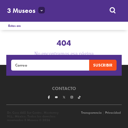
3 Museos
Estas en:
404
No encontramos esa página
CONTACTO
Dr. Coss 445 Sur Centro, Monterrey
Transparencia
|
Privacidad
N.L., México. Todos los derechos
reservados 3 Museos © 2026