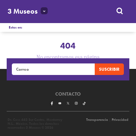
3 Museos
Estas en:
404
No encontramos esa página
CONTACTO
Dr. Coss 445 Sur Centro, Monterrey
Transparencia
|
Privacidad
N.L., México. Todos los derechos
reservados 3 Museos © 2026