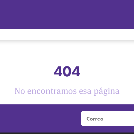
404
No encontramos esa página