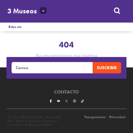
3 Museos
Estas en:
404
No encontramos esa página
CONTACTO
Dr. Coss 445 Sur Centro, Monterrey
Transparencia
|
Privacidad
N.L., México. Todos los derechos
reservados 3 Museos © 2026