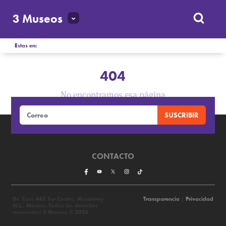
3 Museos
Estas en:
404
No encontramos esa página
CONTACTO
Dr. Coss 445 Sur Centro, Monterrey
Transparencia
|
Privacidad
N.L., México. Todos los derechos
reservados 3 Museos © 2026