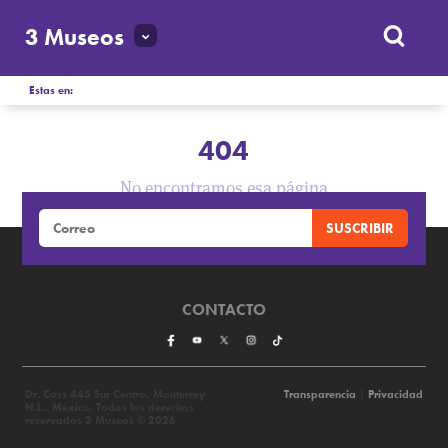
3 Museos
Estas en:
404
No encontramos esa página
CONTACTO
Dr. Coss 445 Sur Centro, Monterrey
Transparencia
|
Privacidad
N.L., México. Todos los derechos
reservados 3 Museos © 2026