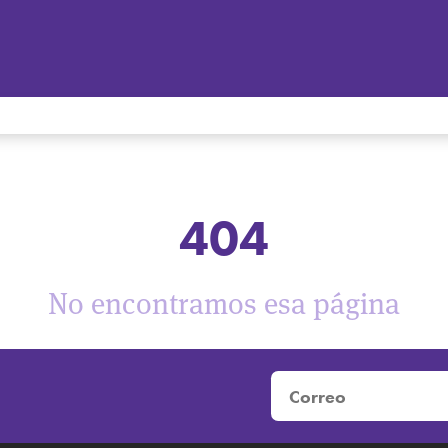
404
No encontramos esa página