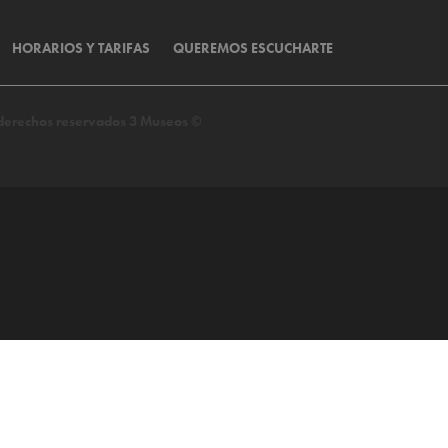
HORARIOS Y TARIFAS
QUEREMOS ESCUCHARTE
s derechos reservados 3 Museos ©