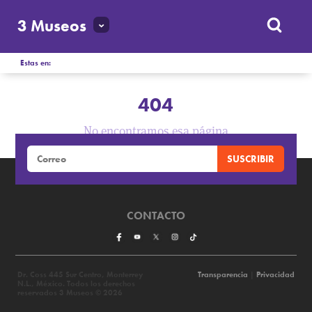
3 Museos
Estas en:
404
No encontramos esa página
CONTACTO
Dr. Coss 445 Sur Centro, Monterrey
Transparencia
|
Privacidad
N.L., México. Todos los derechos
reservados 3 Museos © 2026