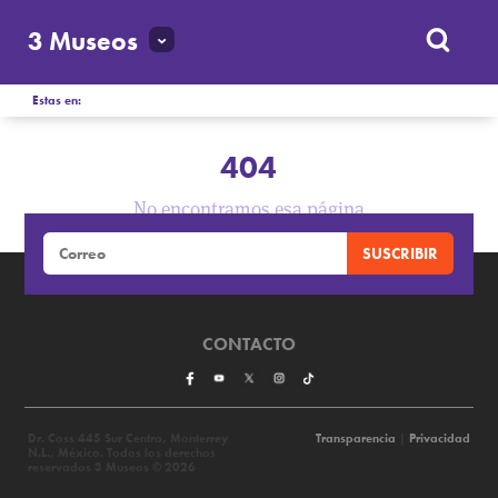
3 Museos
Estas en:
404
No encontramos esa página
CONTACTO
Dr. Coss 445 Sur Centro, Monterrey
Transparencia
|
Privacidad
N.L., México. Todos los derechos
reservados 3 Museos © 2026