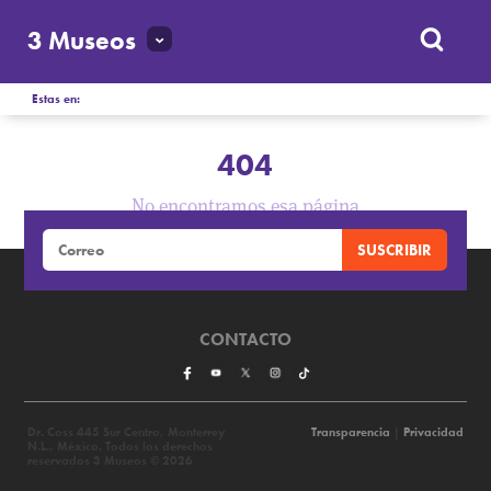
3 Museos
Estas en:
404
No encontramos esa página
CONTACTO
Dr. Coss 445 Sur Centro, Monterrey
Transparencia
|
Privacidad
N.L., México. Todos los derechos
reservados 3 Museos © 2026