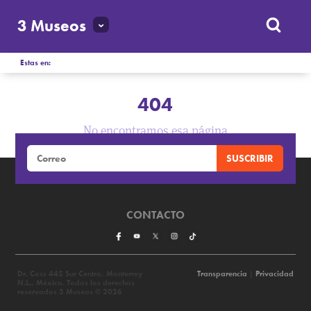
3 Museos
Estas en:
404
No encontramos esa página
CONTACTO
Dr. Coss 445 Sur Centro, Monterrey
Transparencia
|
Privacidad
N.L., México. Todos los derechos
reservados 3 Museos © 2026