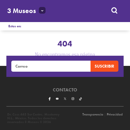
3 Museos
Estas en:
404
No encontramos esa página
CONTACTO
Dr. Coss 445 Sur Centro, Monterrey
Transparencia
|
Privacidad
N.L., México. Todos los derechos
reservados 3 Museos © 2026