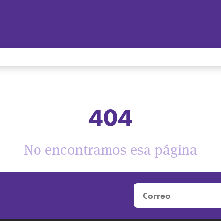
404
No encontramos esa página