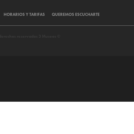
HORARIOS Y TARIFAS
QUEREMOS ESCUCHARTE
s derechos reservados 3 Museos ©