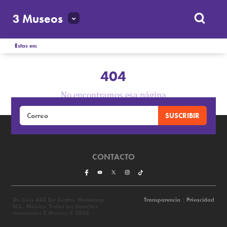
3 Museos
Estas en:
404
No encontramos esa página
CONTACTO
Dr. Coss 445 Sur Centro, Monterrey
Transparencia
|
Privacidad
N.L., México. Todos los derechos
reservados 3 Museos © 2026