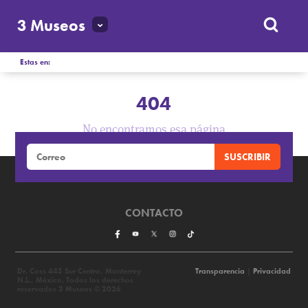
3 Museos
Estas en:
404
No encontramos esa página
CONTACTO
Dr. Coss 445 Sur Centro, Monterrey
Transparencia
|
Privacidad
N.L., México. Todos los derechos
reservados 3 Museos © 2026