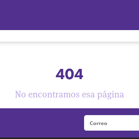
404
No encontramos esa página