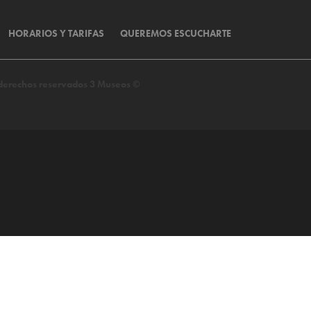
HORARIOS Y TARIFAS
QUEREMOS ESCUCHARTE
s derechos reservados 3 Museos ©