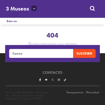
3 Museos
Estas en:
404
No encontramos esa página
CONTACTO
Dr. Coss 445 Sur Centro, Monterrey
Transparencia
|
Privacidad
N.L., México. Todos los derechos
reservados 3 Museos © 2026