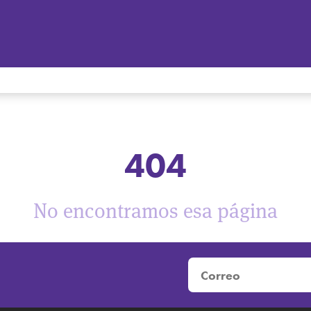
404
No encontramos esa página