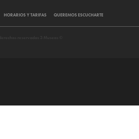
HORARIOS Y TARIFAS
QUEREMOS ESCUCHARTE
s derechos reservados 3 Museos ©