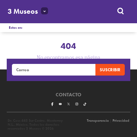
3 Museos
Estas en:
404
No encontramos esa página
CONTACTO
Dr. Coss 445 Sur Centro, Monterrey
Transparencia
|
Privacidad
N.L., México. Todos los derechos
reservados 3 Museos © 2026