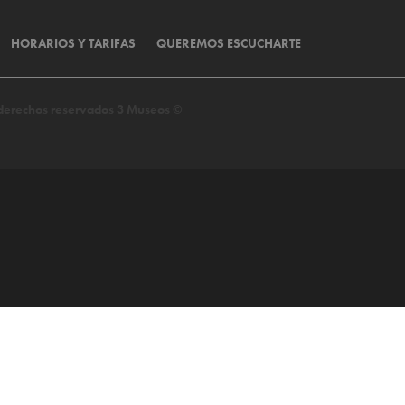
HORARIOS Y TARIFAS
QUEREMOS ESCUCHARTE
s derechos reservados 3 Museos ©