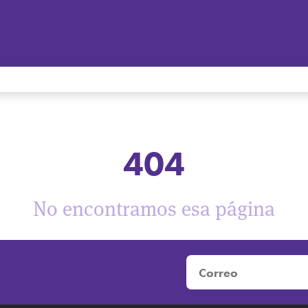
404
No encontramos esa página