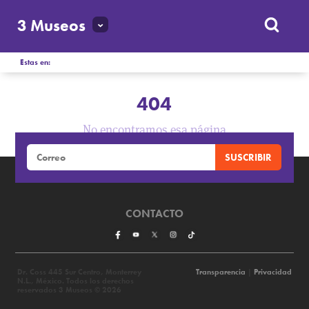
3 Museos
Estas en:
404
No encontramos esa página
CONTACTO
Dr. Coss 445 Sur Centro, Monterrey
Transparencia
|
Privacidad
N.L., México. Todos los derechos
reservados 3 Museos © 2026