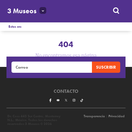
3 Museos
Estas en:
404
No encontramos esa página
CONTACTO
Dr. Coss 445 Sur Centro, Monterrey
Transparencia
|
Privacidad
N.L., México. Todos los derechos
reservados 3 Museos © 2026