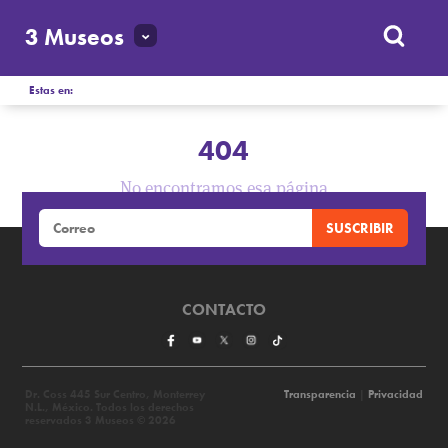
3 Museos
Estas en:
404
No encontramos esa página
CONTACTO
Dr. Coss 445 Sur Centro, Monterrey
Transparencia
|
Privacidad
N.L., México. Todos los derechos
reservados 3 Museos © 2026