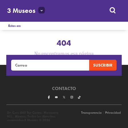
3 Museos
Estas en:
404
No encontramos esa página
CONTACTO
Dr. Coss 445 Sur Centro, Monterrey
Transparencia
|
Privacidad
N.L., México. Todos los derechos
reservados 3 Museos © 2026