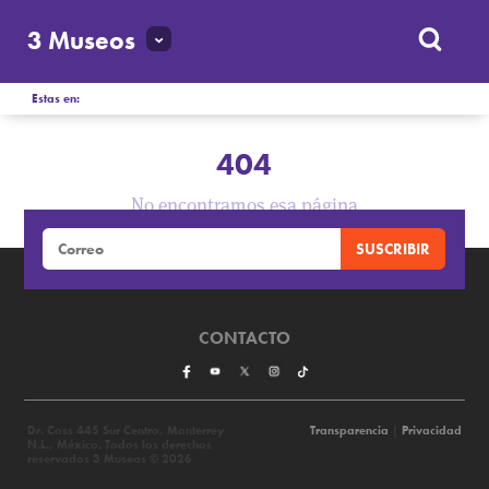
3 Museos
Estas en:
404
No encontramos esa página
CONTACTO
Dr. Coss 445 Sur Centro, Monterrey
Transparencia
|
Privacidad
N.L., México. Todos los derechos
reservados 3 Museos © 2026