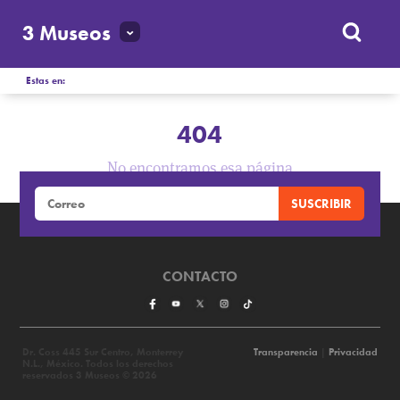
3 Museos
Estas en:
404
No encontramos esa página
CONTACTO
Dr. Coss 445 Sur Centro, Monterrey
Transparencia
|
Privacidad
N.L., México. Todos los derechos
reservados 3 Museos © 2026