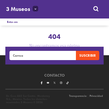
3 Museos
Estas en:
404
No encontramos esa página
CONTACTO
Dr. Coss 445 Sur Centro, Monterrey
Transparencia
|
Privacidad
N.L., México. Todos los derechos
reservados 3 Museos © 2026