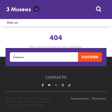
3 Museos
Estas en:
404
No encontramos esa página
CONTACTO
Dr. Coss 445 Sur Centro, Monterrey
Transparencia
|
Privacidad
N.L., México. Todos los derechos
reservados 3 Museos © 2026