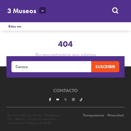
3 Museos
Estas en:
404
No encontramos esa página
CONTACTO
Dr. Coss 445 Sur Centro, Monterrey
Transparencia
|
Privacidad
N.L., México. Todos los derechos
reservados 3 Museos © 2026