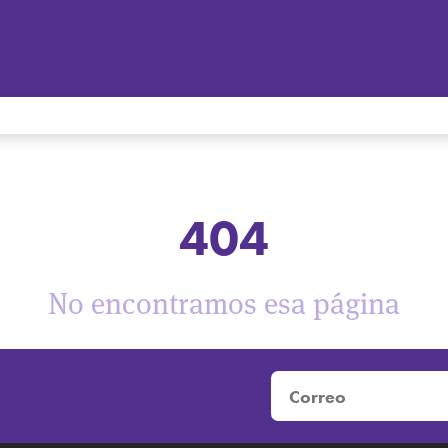
404
No encontramos esa página