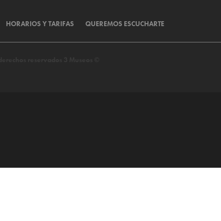
HORARIOS Y TARIFAS
QUEREMOS ESCUCHARTE
s derechos reservados 3 Museos ©