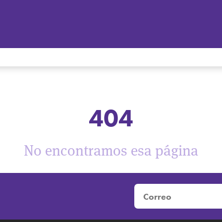
404
No encontramos esa página