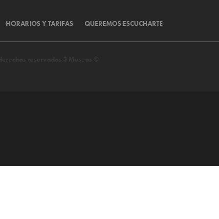
HORARIOS Y TARIFAS
QUEREMOS ESCUCHARTE
s derechos reservados 3 Museos ©