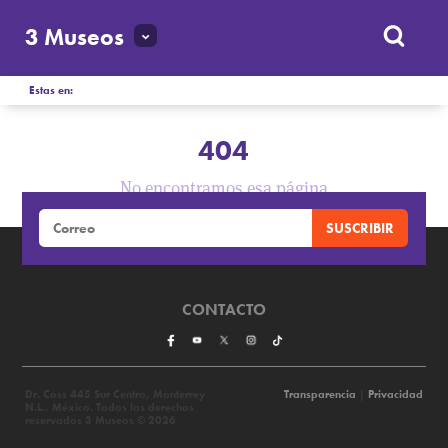
3 Museos
Estas en:
404
No encontramos esa página
CONTACTO
Dr. Coss 445 Sur Centro, Monterrey
Transparencia
|
Privacidad
N.L., México. Todos los derechos
reservados 3 Museos © 2026