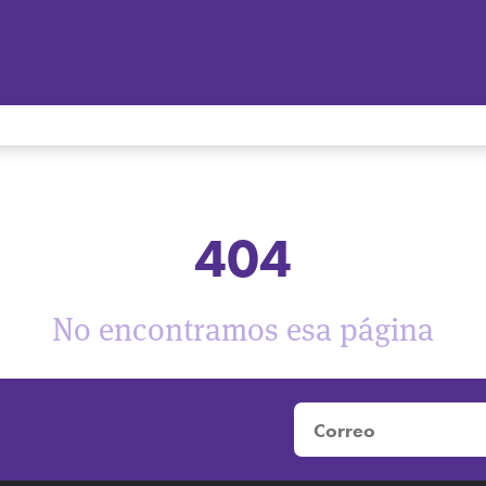
404
No encontramos esa página