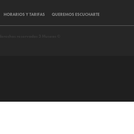
HORARIOS Y TARIFAS
QUEREMOS ESCUCHARTE
s derechos reservados 3 Museos ©