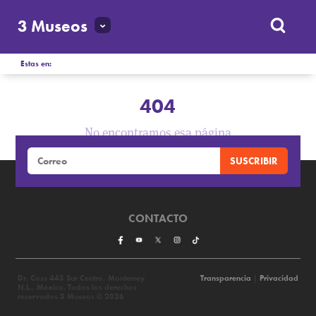
3 Museos
Estas en:
404
No encontramos esa página
CONTACTO
Dr. Coss 445 Sur Centro, Monterrey
Transparencia
|
Privacidad
N.L., México. Todos los derechos
reservados 3 Museos © 2026