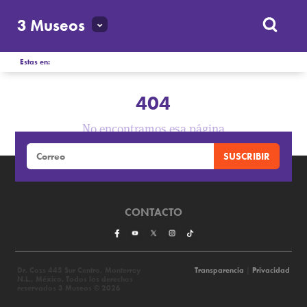
3 Museos
Estas en:
404
No encontramos esa página
CONTACTO
Dr. Coss 445 Sur Centro, Monterrey
Transparencia
|
Privacidad
N.L., México. Todos los derechos
reservados 3 Museos © 2026