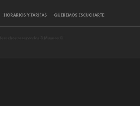
HORARIOS Y TARIFAS
QUEREMOS ESCUCHARTE
s derechos reservados 3 Museos ©