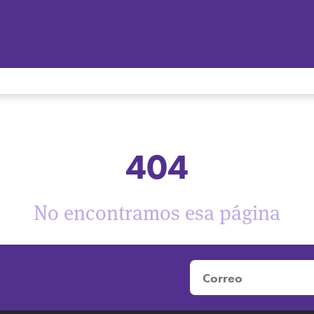
404
No encontramos esa página