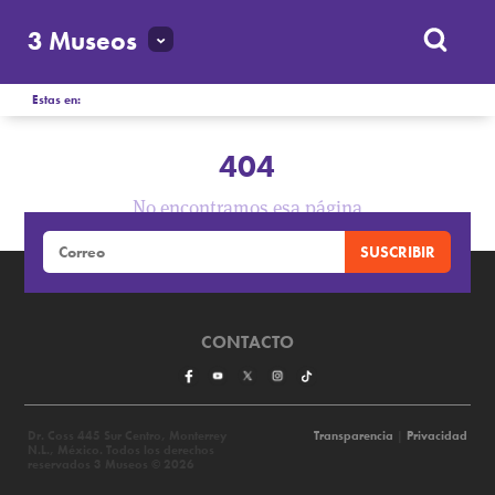
3 Museos
Estas en:
404
No encontramos esa página
CONTACTO
Dr. Coss 445 Sur Centro, Monterrey
Transparencia
|
Privacidad
N.L., México. Todos los derechos
reservados 3 Museos © 2026