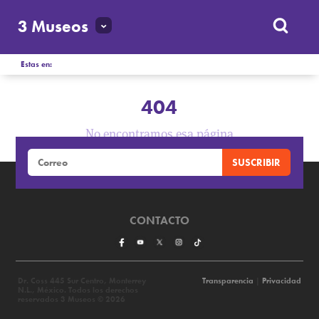
3 Museos
Estas en:
404
No encontramos esa página
CONTACTO
Dr. Coss 445 Sur Centro, Monterrey
Transparencia
|
Privacidad
N.L., México. Todos los derechos
reservados 3 Museos © 2026