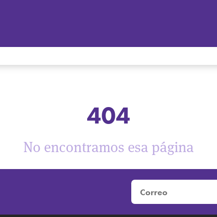
404
No encontramos esa página