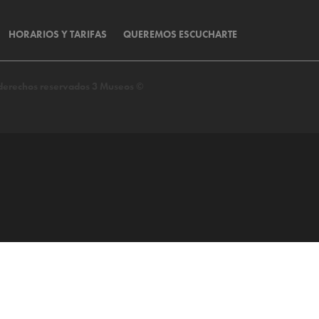
HORARIOS Y TARIFAS
QUEREMOS ESCUCHARTE
s derechos reservados 3 Museos ©