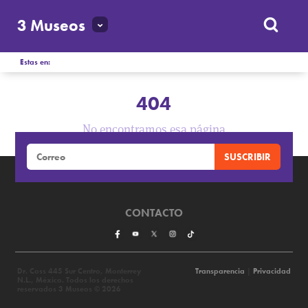
3 Museos
Estas en:
404
No encontramos esa página
CONTACTO
Dr. Coss 445 Sur Centro, Monterrey
Transparencia
|
Privacidad
N.L., México. Todos los derechos
reservados 3 Museos © 2026