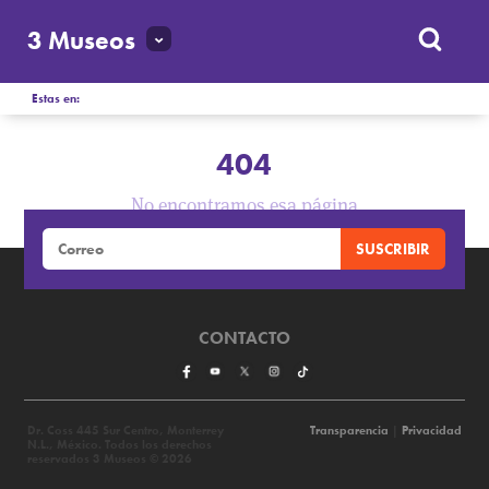
3 Museos
Estas en:
404
No encontramos esa página
CONTACTO
Dr. Coss 445 Sur Centro, Monterrey
Transparencia
|
Privacidad
N.L., México. Todos los derechos
reservados 3 Museos © 2026